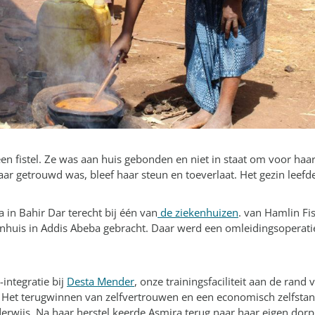
en fistel. Ze was aan huis gebonden en niet in staat om voor haar
r getrouwd was, bleef haar steun en toeverlaat. Het gezin leefd
in Bahir Dar terecht bij één van
de ziekenhuizen
. van Hamlin Fi
nhuis in Addis Abeba gebracht. Daar werd een omleidingsoperati
integratie bij
Desta Mender
, onze trainingsfaciliteit aan de rand
s. Het terugwinnen van zelfvertrouwen en een economisch zelfstan
erwijs. Na haar herstel keerde Asmira terug naar haar eigen dorp