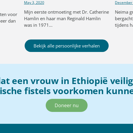
May 3, 2020
December 
Mijn eerste ontmoeting met Dr. Catherine
Neima gr
ten voor
Hamlin en haar man Reginald Hamlin
bergacht
meer dan
was in 1971...
tijdens h
Bekijk alle persoonlijke verhalen
t een vrouw in Ethiopië veili
rische fistels voorkomen kunn
Doneer nu