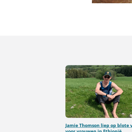
Jamie Thomson liep op blote 
voor vrouwen in Ethiopië