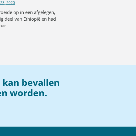
23, 2020
oeide op in een afgelegen,
ig deel van Ethiopië en had
aar...
g kan bevallen
en worden.