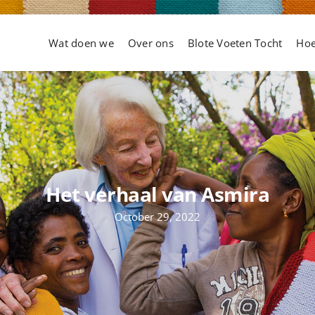
Wat doen we
Over ons
Blote Voeten Tocht
Hoe
Het verhaal van Asmira
October 29, 2022