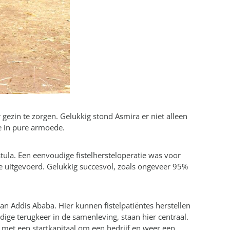
 gezin te zorgen. Gelukkig stond Asmira er niet alleen
e in pure armoede.
stula. Een eenvoudige fistelhersteloperatie was voor
e uitgevoerd. Gelukkig succesvol, zoals ongeveer 95%
 van Addis Ababa. Hier kunnen fistelpatiëntes herstellen
dige terugkeer in de samenleving, staan hier centraal.
 met een startkapitaal om een bedrijf en weer een